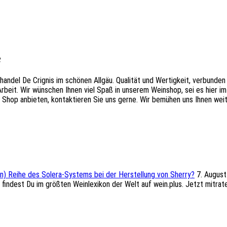
e
andel De Crignis im schönen Allgäu. Qualität und Wertigkeit, verbunden
Arbeit. Wir wünschen Ihnen viel Spaß in unserem Weinshop, sei es hier 
im Shop anbieten, kontaktieren Sie uns gerne. Wir bemühen uns Ihnen wei
en) Reihe des Solera-Systems bei der Herstellung von Sherry?
7. Augus
g findest Du im größten Weinlexikon der Welt auf wein.plus. Jetzt mitra